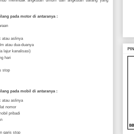
shub menindak angkutan umum dan angkutan barang yang
ilang pada motor di antaranya :
araan
 atau aslinya
lm atau dua-duanya
PI
a lajur kanalisasi)
ng hari
s stop
ilang pada mobil di antaranya :
 atau aslinya
lat nomor
obil pribadi
an
n garis stop