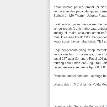
Kotak kuning persegi empat ini bisa
kemacetan dan pada jalan-jalan utam
Sarinah Jl. MH Thamrin Jakarta Pusat
Saat kondisi jalan mengalami kem
lampu merah (traffic light) saat antr
kuning ini, maka walaupun lampu traffi
masuk ke area kotak YBJ. Pengendara
kotak sudah keluar, atau kotak YBJ s
Bagi pengendara yang tetap memaks
kendaraan lain di dalamnya, maka pen
pasal 287 ayat (2) juncto Pasal 106 
tentang Lalu Lintas dan Angkutan Ja
bulan penjara atau denda Rp 500.000.
Demikian artikel dari kami, semoga b
Dikutip dari : TMC Ditlantas Polda Me
Diposkan oleh
Solusindo Multijaya
di
1