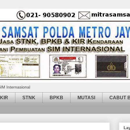
IM Internasional
KIR
STNK
BPKB
MUTASI
CABUT 
La