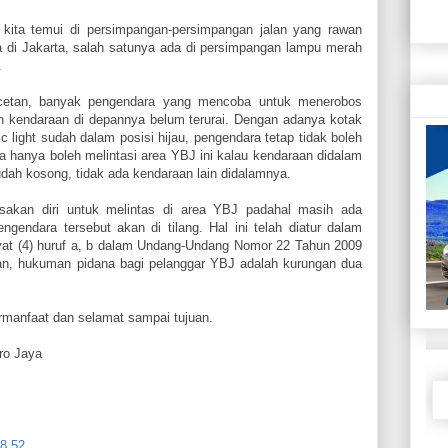
 kita temui di persimpangan-persimpangan jalan yang rawan
a di Jakarta, salah satunya ada di persimpangan lampu merah
.
acetan, banyak pengendara yang mencoba untuk menerobos
ean kendaraan di depannya belum terurai. Dengan adanya kotak
c light sudah dalam posisi hijau, pengendara tetap tidak boleh
 hanya boleh melintasi area YBJ ini kalau kendaraan didalam
udah kosong, tidak ada kendaraan lain didalamnya.
akan diri untuk melintas di area YBJ padahal masih ada
gendara tersebut akan di tilang. Hal ini telah diatur dalam
ayat (4) huruf a, b dalam Undang-Undang Nomor 22 Tahun 2009
lan, hukuman pidana bagi pelanggar YBJ adalah kurungan dua
ermanfaat dan selamat sampai tujuan.
tro Jaya
8.52