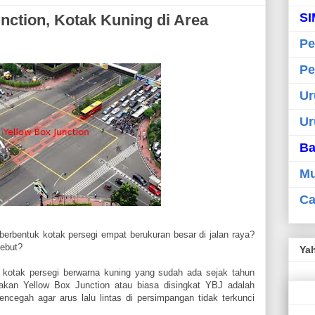
SI
nction, Kotak Kuning di Area
Pe
Pe
Ur
Ur
Ba
Mu
Ca
berbentuk kotak persegi empat berukuran besar di jalan raya?
sebut?
Ya
ri kotak persegi berwarna kuning yang sudah ada sejak tahun
akan Yellow Box Junction atau biasa disingkat YBJ adalah
ncegah agar arus lalu lintas di persimpangan tidak terkunci