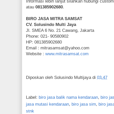
Informasi lebih lanjut silahkan hubungi custo
atau
081385902680
.
BIRO JASA MITRA SAMSAT
CV. Solusindo Multi Jaya
Jl. SMEA 6 No. 21 Cawang, Jakarta
Phone: 021- 90580902
HP: 081385902680
Email :
mitrasamsat@yahoo.com
Website :
www.mitrasamsat.com
Diposkan oleh
Solusindo Multijaya
di
03.47
Label:
biro jasa balik nama kendaraan
,
biro j
jasa mutasi kendaraan
,
biro jasa sim
,
biro jas
stnk